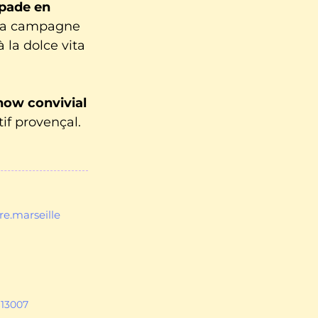
pade en
e la campagne
 la dolce vita
how convivial
tif provençal.
e.marseille
 13007