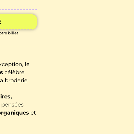
E
tre billet
xception, le
es
célèbre
la broderie.
ires,
pensées
organiques
et