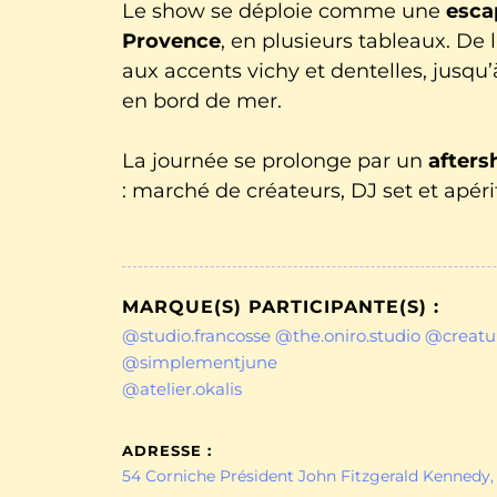
Le show se déploie comme une
esca
Provence
, en plusieurs tableaux. D
aux accents vichy et dentelles, jusqu’à
en bord de mer.
La journée se prolonge par un
afters
: marché de créateurs, DJ set et apéri
MARQUE(S) PARTICIPANTE(S) :
@studio.francosse
@the.oniro.studio
@creatur
@simplementjune
@atelier.okalis
ADRESSE :
54 Corniche Président John Fitzgerald Kennedy,