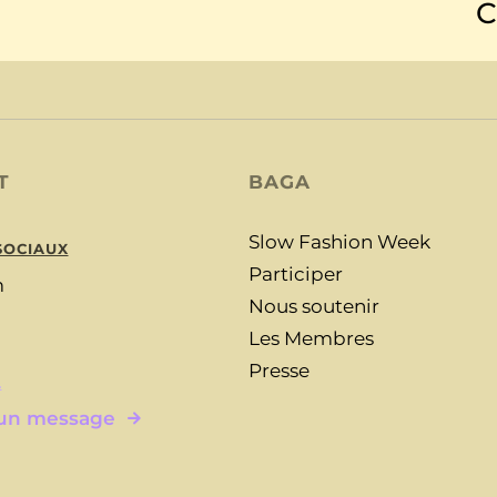
C
T
BAGA
Slow Fashion Week
SOCIAUX
Participer
m
Nous soutenir
Les Membres
Presse
L
 un message