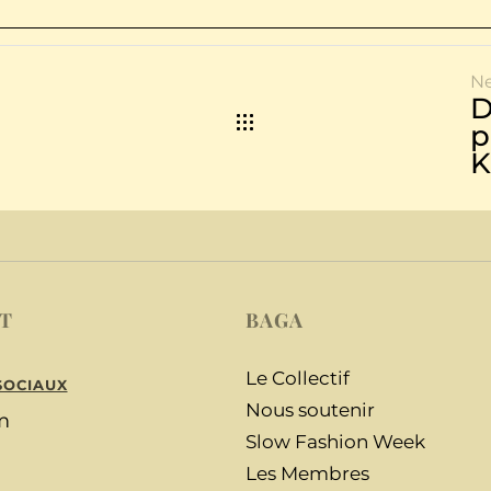
N
D
p
K
T
BAGA
Le Collectif
SOCIAUX
Nous soutenir
m
Slow Fashion Week
Les Membres