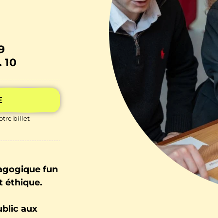
9
 10
E
tre billet
agogique fun
t éthique.
ublic aux