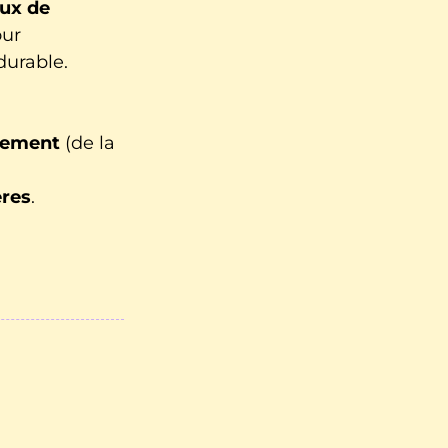
ux de
our
urable.
êtement
(de la
res
.