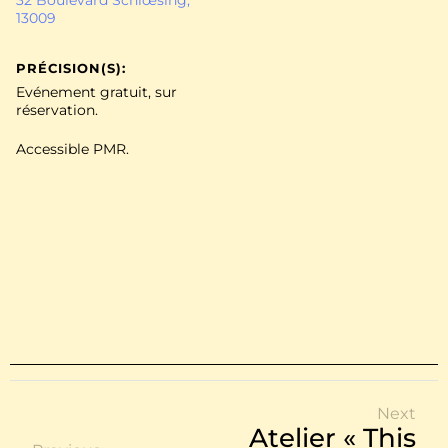
32 Boulevard Schlœsing,
13009
PRÉCISION(S):
Evénement gratuit, sur
réservation.
Accessible PMR.
Next
Atelier « This