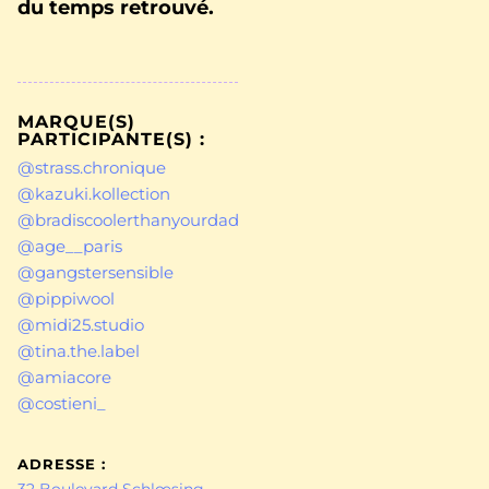
du temps retrouvé.
MARQUE(S)
PARTICIPANTE(S) :
@strass.chronique
@kazuki.kollection
@bradiscoolerthanyourdad
@age__paris
@gangstersensible
@pippiwool
@midi25.studio
@tina.the.label
@amiacore
@costieni_
ADRESSE :