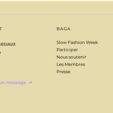
T
BAGA
Slow Fashion Week
SOCIAUX
Participer
m
Nous soutenir
Les Membres
Presse
L
 un message