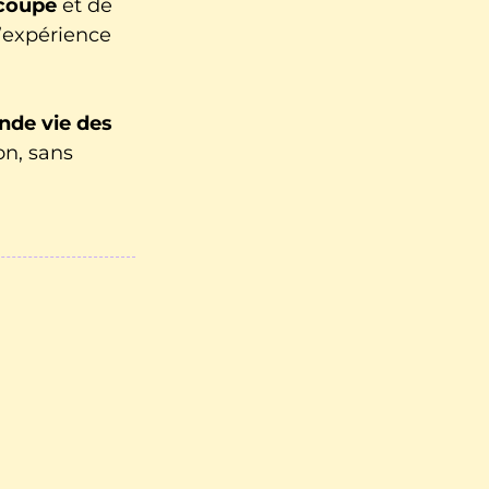
coupe
et de
l’expérience
onde vie des
on, sans