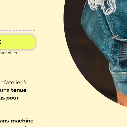
E
tre billet
d’atelier à
t une
tenue
üs pour
sans machine