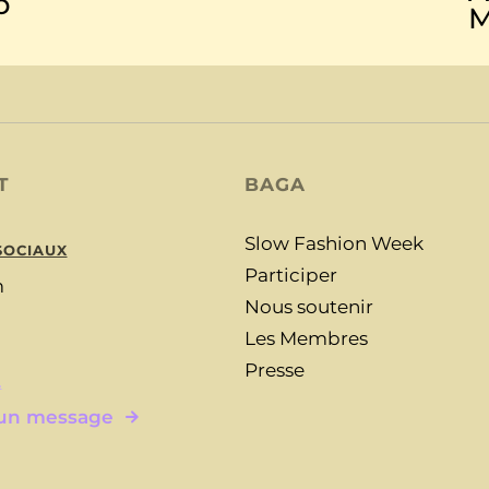
o
M
T
BAGA
Slow Fashion Week
SOCIAUX
Participer
m
Nous soutenir
Les Membres
Presse
L
 un message